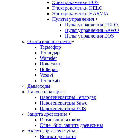
Электрокаменки EOS
Электрокаменки HELO
Электрокаменки HARVIA
Пульты управления
+
Пульт управления HELO
Пульт управления SAWO
Пульт управления EOS
Отопительные печи
+
Термофор
Теплодар
Wamsler
Новаслав
Bullerjan
Vesuvi
Теплохаб
Дымоходы
Парогенераторы
+
Парогенераторы Теплодар
Парогенераторы Sawo
Парогенераторы EOS
Защита древесины
+
Герметик для швов
Огне- био- защита древесины
Аксессуары для сауны
+
Веники для бани