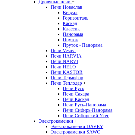
Дровяные печи
+
Печи Новаслав
+
Визуал
Горизонталь
Каскад
Классик
Панорама
Пруток
Пруток - Панорама
Печи Vesuvi
Печи HARVIA
Печи NARVI
Печи HELO
Печи KASTOR
Печи Термофор
Печи Теплодар
+
Печи Русь
Печи Сахара
Печи Каскад
Печи Русь-Панорама
Печи Сибирь-Панорама
Печи Сибирский Утес
Электрокаменки
+
Электрокаменки DAVEY
Электрокаменки SAWO