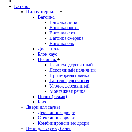
+
Каталог
Пиломатериалы
+
Вагонка
+
Вагонка липа
Вагонка ольха
Вагонка сосна
Вагонка смерека
Вагонка ель
Доска пола
Блок хаус
Погонаж
+
Плинтус деревянный
Деревянный наличник
Притворная планка
Галтель деревянная
Уголок деревянный
Монтажная рейка
Полок (лежак)
Брус
Двери для сауны
+
Деревянные двери
Стеклянные двери
Комбинированные двери
Печи для сауны, бани
+