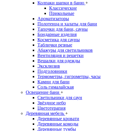
Колпаки шапки в баню
+
Классические
Прикольные
Ароматизаторы
Полотенца и халаты для бани
Тапочки для бани, сауны
Бондарные изделия
Косметика для сауны
Таблички резные
Абажуры для светильников
Вентиляция и решетки
Вешалки для одежды
Эксклюзив
Подголовники
Термометры, гигрометры, часы
Камни для бани
Соль гималайская
Освещение бани
+
Светильники для саун
Звёздное небо
Цветотерапия
Деревянная мебель
+
Деревянные кровати
Деревянные комоды
Деревянные тумбы