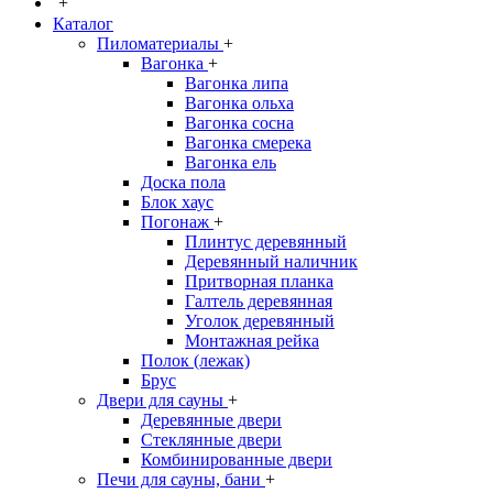
+
Каталог
Пиломатериалы
+
Вагонка
+
Вагонка липа
Вагонка ольха
Вагонка сосна
Вагонка смерека
Вагонка ель
Доска пола
Блок хаус
Погонаж
+
Плинтус деревянный
Деревянный наличник
Притворная планка
Галтель деревянная
Уголок деревянный
Монтажная рейка
Полок (лежак)
Брус
Двери для сауны
+
Деревянные двери
Стеклянные двери
Комбинированные двери
Печи для сауны, бани
+