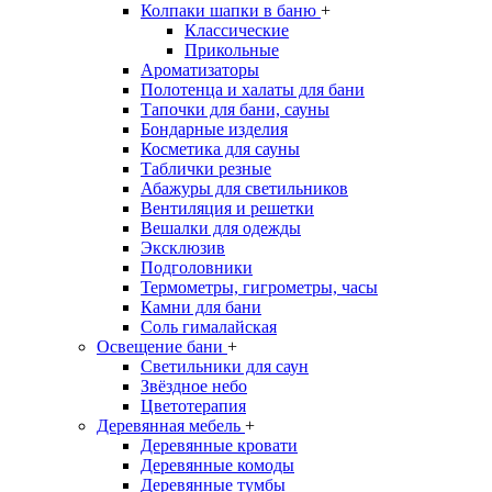
Колпаки шапки в баню
+
Классические
Прикольные
Ароматизаторы
Полотенца и халаты для бани
Тапочки для бани, сауны
Бондарные изделия
Косметика для сауны
Таблички резные
Абажуры для светильников
Вентиляция и решетки
Вешалки для одежды
Эксклюзив
Подголовники
Термометры, гигрометры, часы
Камни для бани
Соль гималайская
Освещение бани
+
Светильники для саун
Звёздное небо
Цветотерапия
Деревянная мебель
+
Деревянные кровати
Деревянные комоды
Деревянные тумбы