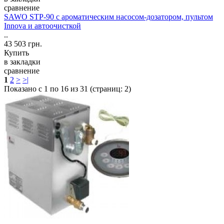
сравнение
SAWO STP-90 с ароматическим насосом-дозатором, пультом
Innova и автоочисткой
..
43 503 грн.
Купить
в закладки
сравнение
1
2
>
>|
Показано с 1 по 16 из 31 (страниц: 2)