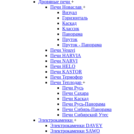
Дровяные печи
+
Печи Новаслав
+
Визуал
Горизонталь
Каскад
Классик
Панорама
Пруток
Пруток - Панорама
Печи Vesuvi
Печи HARVIA
Печи NARVI
Печи HELO
Печи KASTOR
Печи Термофор
Печи Теплодар
+
Печи Русь
Печи Сахара
Печи Каскад
Печи Русь-Панорама
Печи Сибирь-Панорама
Печи Сибирский Утес
Электрокаменки
+
Электрокаменки DAVEY
Электрокаменки SAWO