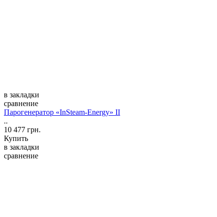
в закладки
сравнение
Парогенератор «InSteam-Energy» II
..
10 477 грн.
Купить
в закладки
сравнение