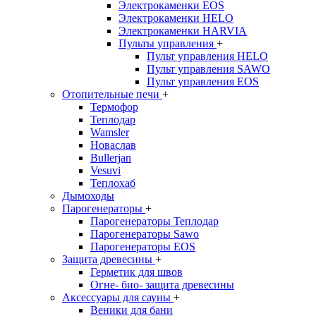
Электрокаменки EOS
Электрокаменки HELO
Электрокаменки HARVIA
Пульты управления
+
Пульт управления HELO
Пульт управления SAWO
Пульт управления EOS
Отопительные печи
+
Термофор
Теплодар
Wamsler
Новаслав
Bullerjan
Vesuvi
Теплохаб
Дымоходы
Парогенераторы
+
Парогенераторы Теплодар
Парогенераторы Sawo
Парогенераторы EOS
Защита древесины
+
Герметик для швов
Огне- био- защита древесины
Аксессуары для сауны
+
Веники для бани