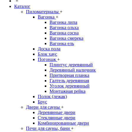
+
Каталог
Пиломатериалы
+
Вагонка
+
Вагонка липа
Вагонка ольха
Вагонка сосна
Вагонка смерека
Вагонка ель
Доска пола
Блок хаус
Погонаж
+
Плинтус деревянный
Деревянный наличник
Притворная планка
Галтель деревянная
Уголок деревянный
Монтажная рейка
Полок (лежак)
Брус
Двери для сауны
+
Деревянные двери
Стеклянные двери
Комбинированные двери
Печи для сауны, бани
+