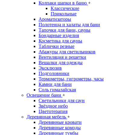
Колпаки шапки в баню
+
Классические
Прикольные
Ароматизаторы
Полотенца и халаты для бани
Тапочки для бани, сауны
Бондарные изделия
Косметика для сауны
Таблички резные
Абажуры для светильников
Вентиляция и решетки
Вешалки для одежды
Эксклюзив
Подголовники
Термометры, гигрометры, часы
Камни для бани
Соль гималайская
Освещение бани
+
Светильники для саун
Звёздное небо
Цветотерапия
Деревянная мебель
+
Деревянные кровати
Деревянные комоды
Деревянные тумбы