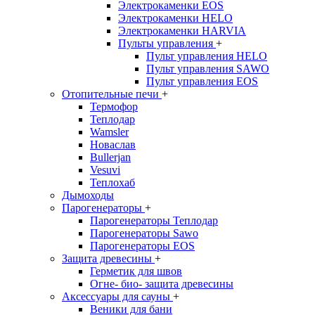
Электрокаменки EOS
Электрокаменки HELO
Электрокаменки HARVIA
Пульты управления
+
Пульт управления HELO
Пульт управления SAWO
Пульт управления EOS
Отопительные печи
+
Термофор
Теплодар
Wamsler
Новаслав
Bullerjan
Vesuvi
Теплохаб
Дымоходы
Парогенераторы
+
Парогенераторы Теплодар
Парогенераторы Sawo
Парогенераторы EOS
Защита древесины
+
Герметик для швов
Огне- био- защита древесины
Аксессуары для сауны
+
Веники для бани