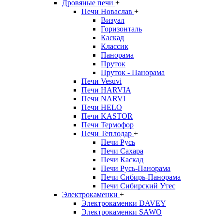
Дровяные печи
+
Печи Новаслав
+
Визуал
Горизонталь
Каскад
Классик
Панорама
Пруток
Пруток - Панорама
Печи Vesuvi
Печи HARVIA
Печи NARVI
Печи HELO
Печи KASTOR
Печи Термофор
Печи Теплодар
+
Печи Русь
Печи Сахара
Печи Каскад
Печи Русь-Панорама
Печи Сибирь-Панорама
Печи Сибирский Утес
Электрокаменки
+
Электрокаменки DAVEY
Электрокаменки SAWO