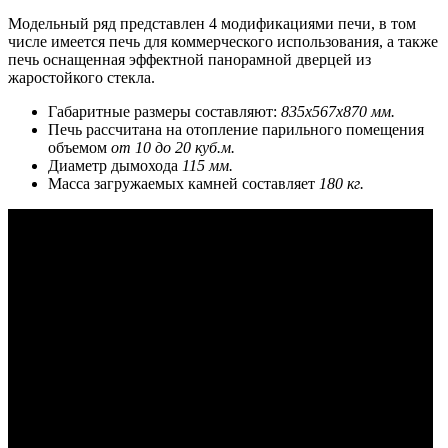
Модельный ряд представлен 4 модификациями печи, в том
числе имеется печь для коммерческого использования, а также
печь оснащенная эффектной панорамной дверцей из
жаростойкого стекла.
Габаритные размеры составляют:
835х567х870 мм.
Печь рассчитана на отопление парильного помещения
объемом
от 10 до 20 куб.м.
Диаметр дымохода
115 мм.
Масса загружаемых камней составляет
180 кг.