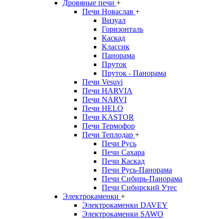
Дровяные печи
+
Печи Новаслав
+
Визуал
Горизонталь
Каскад
Классик
Панорама
Пруток
Пруток - Панорама
Печи Vesuvi
Печи HARVIA
Печи NARVI
Печи HELO
Печи KASTOR
Печи Термофор
Печи Теплодар
+
Печи Русь
Печи Сахара
Печи Каскад
Печи Русь-Панорама
Печи Сибирь-Панорама
Печи Сибирский Утес
Электрокаменки
+
Электрокаменки DAVEY
Электрокаменки SAWO