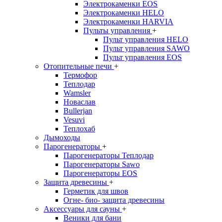
Электрокаменки EOS
Электрокаменки HELO
Электрокаменки HARVIA
Пульты управления
+
Пульт управления HELO
Пульт управления SAWO
Пульт управления EOS
Отопительные печи
+
Термофор
Теплодар
Wamsler
Новаслав
Bullerjan
Vesuvi
Теплохаб
Дымоходы
Парогенераторы
+
Парогенераторы Теплодар
Парогенераторы Sawo
Парогенераторы EOS
Защита древесины
+
Герметик для швов
Огне- био- защита древесины
Аксессуары для сауны
+
Веники для бани