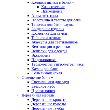
Колпаки шапки в баню
+
Классические
Прикольные
Ароматизаторы
Полотенца и халаты для бани
Тапочки для бани, сауны
Бондарные изделия
Косметика для сауны
Таблички резные
Абажуры для светильников
Вентиляция и решетки
Вешалки для одежды
Эксклюзив
Подголовники
Термометры, гигрометры, часы
Камни для бани
Соль гималайская
Освещение бани
+
Светильники для саун
Звёздное небо
Цветотерапия
Деревянная мебель
+
Деревянные кровати
Деревянные комоды
Деревянные тумбы