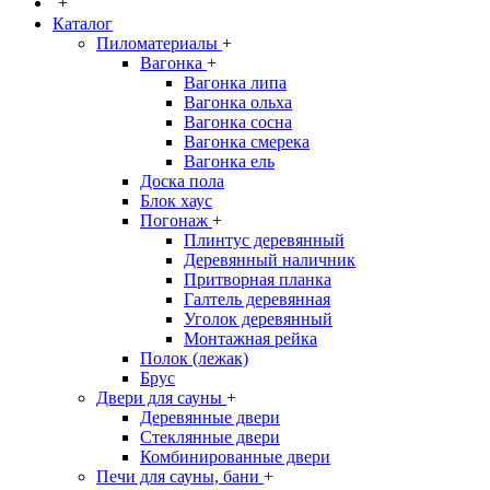
+
Каталог
Пиломатериалы
+
Вагонка
+
Вагонка липа
Вагонка ольха
Вагонка сосна
Вагонка смерека
Вагонка ель
Доска пола
Блок хаус
Погонаж
+
Плинтус деревянный
Деревянный наличник
Притворная планка
Галтель деревянная
Уголок деревянный
Монтажная рейка
Полок (лежак)
Брус
Двери для сауны
+
Деревянные двери
Стеклянные двери
Комбинированные двери
Печи для сауны, бани
+