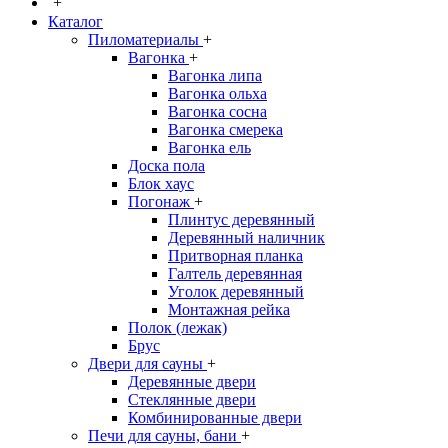
+
Каталог
Пиломатериалы
+
Вагонка
+
Вагонка липа
Вагонка ольха
Вагонка сосна
Вагонка смерека
Вагонка ель
Доска пола
Блок хаус
Погонаж
+
Плинтус деревянный
Деревянный наличник
Притворная планка
Галтель деревянная
Уголок деревянный
Монтажная рейка
Полок (лежак)
Брус
Двери для сауны
+
Деревянные двери
Стеклянные двери
Комбинированные двери
Печи для сауны, бани
+