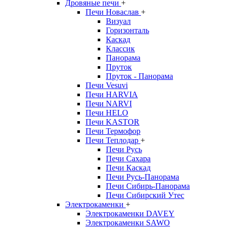
Дровяные печи
+
Печи Новаслав
+
Визуал
Горизонталь
Каскад
Классик
Панорама
Пруток
Пруток - Панорама
Печи Vesuvi
Печи HARVIA
Печи NARVI
Печи HELO
Печи KASTOR
Печи Термофор
Печи Теплодар
+
Печи Русь
Печи Сахара
Печи Каскад
Печи Русь-Панорама
Печи Сибирь-Панорама
Печи Сибирский Утес
Электрокаменки
+
Электрокаменки DAVEY
Электрокаменки SAWO