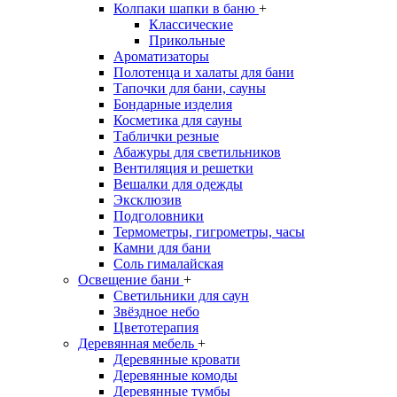
Колпаки шапки в баню
+
Классические
Прикольные
Ароматизаторы
Полотенца и халаты для бани
Тапочки для бани, сауны
Бондарные изделия
Косметика для сауны
Таблички резные
Абажуры для светильников
Вентиляция и решетки
Вешалки для одежды
Эксклюзив
Подголовники
Термометры, гигрометры, часы
Камни для бани
Соль гималайская
Освещение бани
+
Светильники для саун
Звёздное небо
Цветотерапия
Деревянная мебель
+
Деревянные кровати
Деревянные комоды
Деревянные тумбы