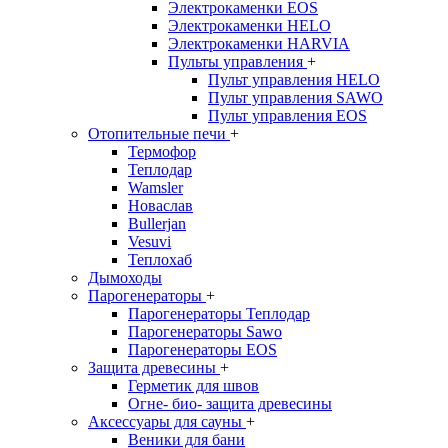
Электрокаменки EOS
Электрокаменки HELO
Электрокаменки HARVIA
Пульты управления
+
Пульт управления HELO
Пульт управления SAWO
Пульт управления EOS
Отопительные печи
+
Термофор
Теплодар
Wamsler
Новаслав
Bullerjan
Vesuvi
Теплохаб
Дымоходы
Парогенераторы
+
Парогенераторы Теплодар
Парогенераторы Sawo
Парогенераторы EOS
Защита древесины
+
Герметик для швов
Огне- био- защита древесины
Аксессуары для сауны
+
Веники для бани