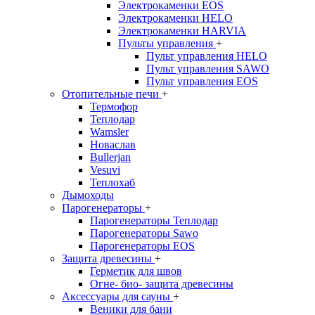
Электрокаменки EOS
Электрокаменки HELO
Электрокаменки HARVIA
Пульты управления
+
Пульт управления HELO
Пульт управления SAWO
Пульт управления EOS
Отопительные печи
+
Термофор
Теплодар
Wamsler
Новаслав
Bullerjan
Vesuvi
Теплохаб
Дымоходы
Парогенераторы
+
Парогенераторы Теплодар
Парогенераторы Sawo
Парогенераторы EOS
Защита древесины
+
Герметик для швов
Огне- био- защита древесины
Аксессуары для сауны
+
Веники для бани