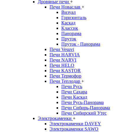
Дровяные печи
+
Печи Новаслав
+
Визуал
Горизонталь
Каскад
Классик
Панорама
Пруток
Пруток - Панорама
Печи Vesuvi
Печи HARVIA
Печи NARVI
Печи HELO
Печи KASTOR
Печи Термофор
Печи Теплодар
+
Печи Русь
Печи Сахара
Печи Каскад
Печи Русь-Панорама
Печи Сибирь-Панорама
Печи Сибирский Утес
Электрокаменки
+
Электрокаменки DAVEY
Электрокаменки SAWO