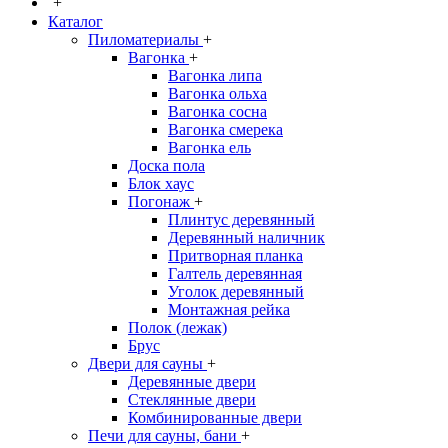
+
Каталог
Пиломатериалы
+
Вагонка
+
Вагонка липа
Вагонка ольха
Вагонка сосна
Вагонка смерека
Вагонка ель
Доска пола
Блок хаус
Погонаж
+
Плинтус деревянный
Деревянный наличник
Притворная планка
Галтель деревянная
Уголок деревянный
Монтажная рейка
Полок (лежак)
Брус
Двери для сауны
+
Деревянные двери
Стеклянные двери
Комбинированные двери
Печи для сауны, бани
+