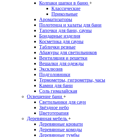
Колпаки шапки в баню
+
Классические
Прикольные
Ароматизаторы
Полотенца и халаты для бани
Тапочки для бани, сауны
Бондарные изделия
Косметика для сауны
Таблички резные
Абажуры для светильников
Вентиляция и решетки
Вешалки для одежды
Эксклюзив
Подголовники
Термометры, гигрометры, часы
Камни для бани
Соль гималайская
Освещение бани
+
Светильники для саун
Звёздное небо
Цветотерапия
Деревянная мебель
+
Деревянные кровати
Деревянные комоды
Деревянные тумбы